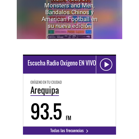
Monsters and Men,
Bandalos Chinos y
American Football en
su nueva edición
Escucha Radio Oxígeno EN VIVO
OXÍGENO EN TU CIUDAD
Arequipa
93.5
FM
Todas las frecuencias