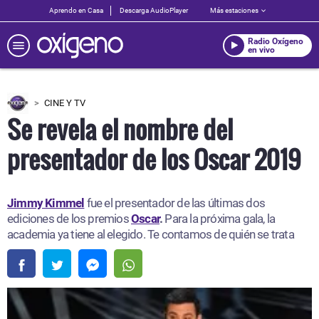
Aprendo en Casa
Descarga AudioPlayer
Más estaciones
Radio Oxígeno
en vivo
CINE Y TV
Se revela el nombre del
presentador de los Oscar 2019
Jimmy Kimmel
fue el presentador de las últimas dos
ediciones de los premios
Oscar
.
Para la próxima gala, la
academia ya tiene al elegido. Te contamos de quién se trata