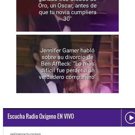
Oro, un Oscar; antes de
que tu novia cumpliera
30"
Jennifer Garner habló
sobre su divorcio de
Ben Affleck: “Lo más
difícil fue perder a un
verdadero compañero”
Escucha Radio Oxígeno EN VIVO
OXÍGENO EN TU CIUDAD