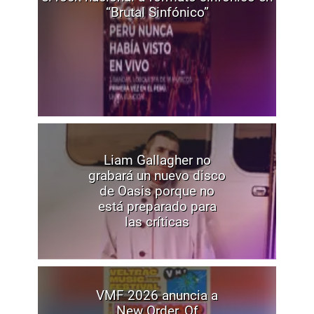
“Brutal Sinfónico”
Liam Gallagher no
grabará un nuevo disco
de Oasis porque no
está preparado para
las críticas
VMF 2026 anuncia a
New Order, Of