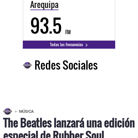
Arequipa
93.5
FM
Todas las frecuencias
Redes Sociales
MÚSICA
The Beatles lanzará una edición
especial de Rubber Soul