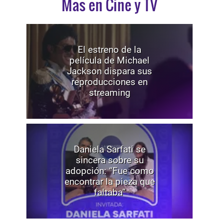
Mas en Cine y TV
El estreno de la
película de Michael
Jackson dispara sus
reproducciones en
streaming
Daniela Sarfati se
sincera sobre su
adopción: “Fue como
encontrar la pieza que
faltaba”