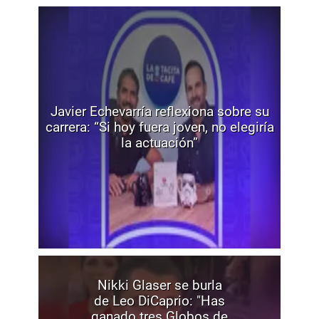
Javier Echevarría reflexiona sobre su
carrera: “Si hoy fuera joven, no elegiría
la actuación”
Nikki Glaser se burla
de Leo DiCaprio: "Has
ganado tres Globos de