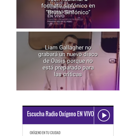
formato sinfónico en
“Brutal Sinfónico”
Liam Gallagher no
grabará un nuevo disco
de Oasis porque no
está preparado para
las críticas
Escucha Radio Oxígeno EN VIVO
OXÍGENO EN TU CIUDAD