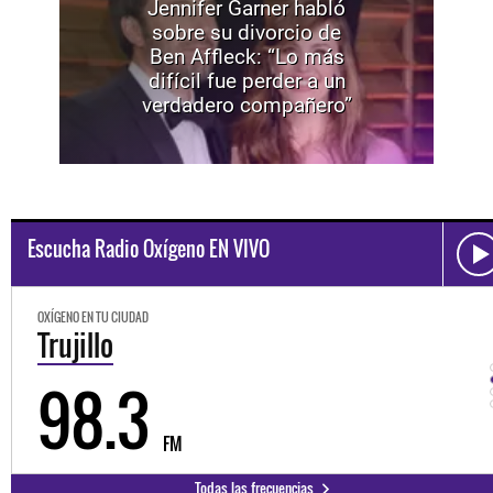
Jennifer Garner habló
sobre su divorcio de
Ben Affleck: “Lo más
difícil fue perder a un
verdadero compañero”
Escucha Radio Oxígeno EN VIVO
OXÍGENO EN TU CIUDAD
Trujillo
98.3
FM
Todas las frecuencias