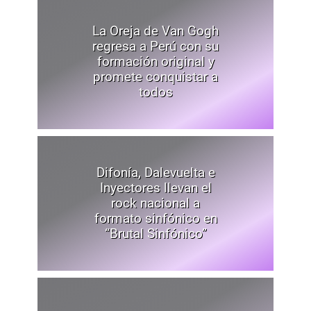
La Oreja de Van Gogh
regresa a Perú con su
formación original y
promete conquistar a
todos
Difonía, Dalevuelta e
Inyectores llevan el
rock nacional a
formato sinfónico en
“Brutal Sinfónico”