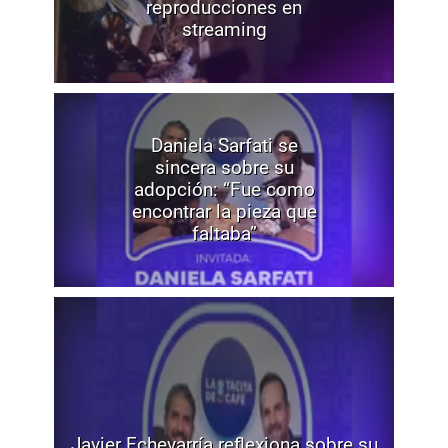
reproducciones en
streaming
Daniela Sarfati se
sincera sobre su
adopción: “Fue como
encontrar la pieza que
faltaba”
Javier Echevarría reflexiona sobre su