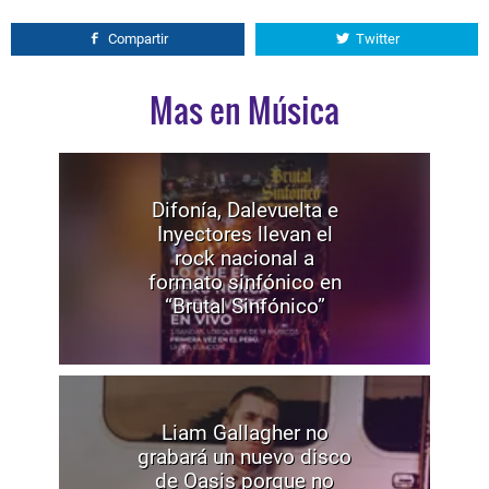
Compartir
Twitter
Mas en Música
Difonía, Dalevuelta e
Inyectores llevan el
rock nacional a
formato sinfónico en
“Brutal Sinfónico”
Liam Gallagher no
grabará un nuevo disco
de Oasis porque no