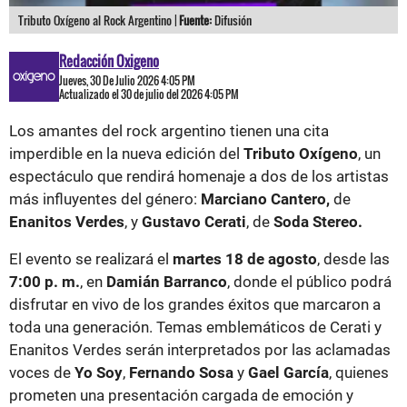
Tributo Oxígeno al Rock Argentino |
Fuente:
Difusión
Redacción Oxigeno
Jueves, 30 De Julio 2026 4:05 PM
Actualizado el 30 de julio del 2026 4:05 PM
Los amantes del rock argentino tienen una cita
imperdible en la nueva edición del
Tributo Oxígeno
, un
espectáculo que rendirá homenaje a dos de los artistas
más influyentes del género:
Marciano Cantero,
de
Enanitos Verdes
, y
Gustavo Cerati
, de
Soda Stereo.
El evento se realizará el
martes 18 de agosto
, desde las
7:00 p. m.
, en
Damián Barranco
, donde el público podrá
disfrutar en vivo de los grandes éxitos que marcaron a
toda una generación. Temas emblemáticos de Cerati y
Enanitos Verdes serán interpretados por las aclamadas
voces de
Yo Soy
,
Fernando Sosa
y
Gael García
, quienes
prometen una presentación cargada de emoción y