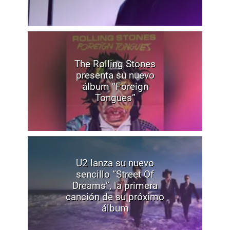
The Rolling Stones
presenta su nuevo
álbum “Foreign
Tongues”
U2 lanza su nuevo
sencillo “Street Of
Dreams”, la primera
canción de su próximo
álbum