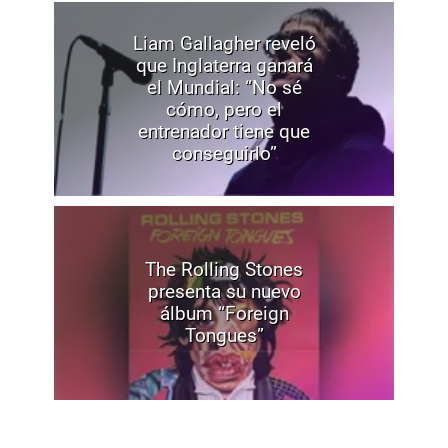
Liam Gallagher reveló
que Inglaterra ganará
el Mundial: “No sé
cómo, pero el
entrenador tiene que
conseguirlo”
The Rolling Stones
presenta su nuevo
álbum “Foreign
Tongues”