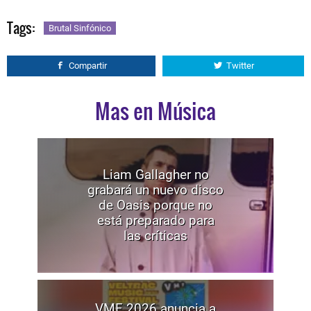
Tags:
Brutal Sinfónico
Compartir
Twitter
Mas en Música
Liam Gallagher no
grabará un nuevo disco
de Oasis porque no
está preparado para
las críticas
VMF 2026 anuncia a