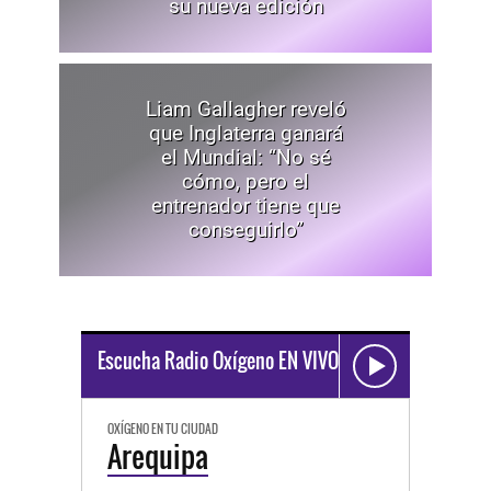
su nueva edición
Liam Gallagher reveló
que Inglaterra ganará
el Mundial: “No sé
cómo, pero el
entrenador tiene que
conseguirlo”
Escucha Radio Oxígeno EN VIVO
OXÍGENO EN TU CIUDAD
Arequipa