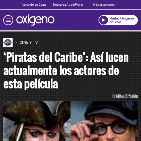
Aprendo en Casa
Descarga AudioPlayer
Más estaciones
Radio Oxígeno
en vivo
CINE Y TV
‘Piratas del Caribe’: Así lucen
actualmente los actores de
esta película
Créditos
Difusión