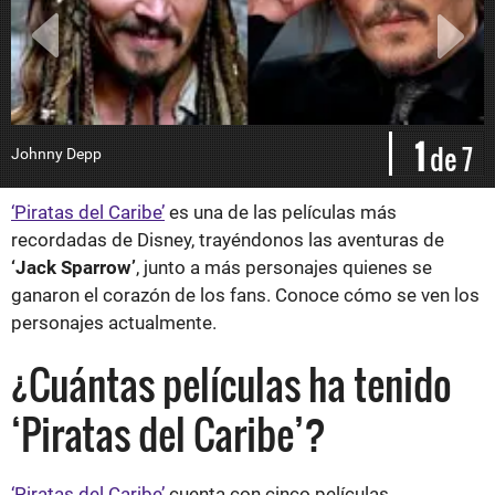
1
de 7
Johnny Depp
G
‘Piratas del Caribe’
es una de las películas más
recordadas de Disney, trayéndonos las aventuras de
‘Jack Sparrow’
, junto a más personajes quienes se
ganaron el corazón de los fans. Conoce cómo se ven los
personajes actualmente.
¿Cuántas películas ha tenido
‘Piratas del Caribe’?
‘Piratas del Caribe’
cuenta con cinco películas