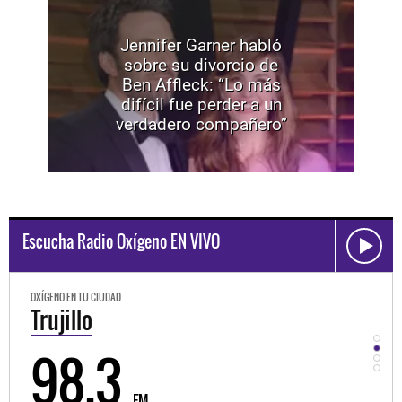
Jennifer Garner habló
sobre su divorcio de
Ben Affleck: “Lo más
difícil fue perder a un
verdadero compañero”
Escucha Radio Oxígeno EN VIVO
OXÍGENO EN TU CIUDAD
OXÍGEN
Trujillo
Hu
98.3
9
FM