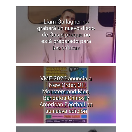
Liam Gallagher no
grabará un nuevo disco
de Oasis porque no
está preparado para
las críticas
VMF 2026 anuncia a
New Order, Of
Monsters and Men,
Bandalos Chinos y
American Football en
su nueva edición