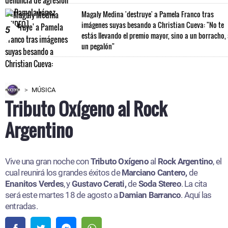
Magaly Medina 'destruye' a Pamela Franco tras
imágenes suyas besando a Christian Cueva: "No te
5
estás llevando el premio mayor, sino a un borracho,
un pegalón"
MÚSICA
Tributo Oxígeno al Rock
Argentino
Vive una gran noche con
Tributo Oxígeno
al
Rock Argentino
, el
cual reunirá los grandes éxitos de
Marciano Cantero,
de
Enanitos Verdes
, y
Gustavo Cerati,
de
Soda Stereo
. La cita
será este martes 18 de agosto a
Damian Barranco
. Aquí las
entradas.​