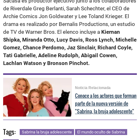
Sacasa es productor ejecutivo junto a los colaboradores
de Riverdale Greg Berlanti, Sarah Schechter, el CEO de
Archie Comics Jon Goldwater y Lee Toland Krieger. El
drama es realizado por Bernalis Productions, un estudio
de TV de Warner Bros. El elenco incluye a
Kiernan
Shipka, Miranda Otto, Lucy Davis, Ross Lynch, Michelle
Gomez, Chance Perdomo, Jaz Sinclair, Richard Coyle,
Tati Gabrielle, Adeline Rudolph, Abigail Cowen,
Lachlan Watson y Bronson Pinchot.
Noticia Relacionada
Conoce a los actores que forman
parte de la nueva versión de
"Sabrina, la bruja adolescente"
Tags:
Sabrina la bruja adolescente
El mundo oculto de Sabrina