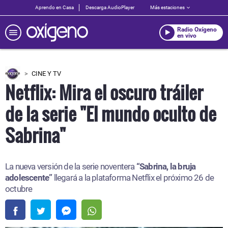
Aprendo en Casa
Descarga AudioPlayer
Más estaciones
Radio Oxígeno
en vivo
CINE Y TV
Netflix: Mira el oscuro tráiler
de la serie "El mundo oculto de
Sabrina"
La nueva versión de la serie noventera
“Sabrina, la bruja
adolescente”
llegará a la plataforma Netflix el próximo 26 de
octubre