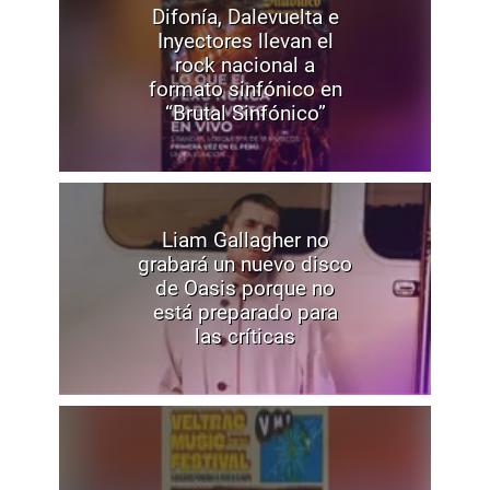
Difonía, Dalevuelta e
Inyectores llevan el
rock nacional a
formato sinfónico en
“Brutal Sinfónico”
Liam Gallagher no
grabará un nuevo disco
de Oasis porque no
está preparado para
las críticas