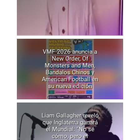
VMF 2026 anuncia a
New Order, Of
Monsters and Men,
Bandalos Chinos y
American Football en
su nueva edición
Liam Gallagher reveló
que Inglaterra ganará
el Mundial: “No sé
cómo, pero el