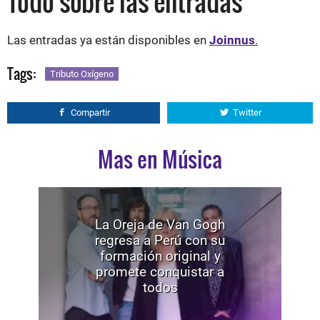
Todo sobre las entradas
Las entradas ya están disponibles en
Joinnus
.
Tags:
Tributo Oxígeno
Compartir
Twitter
Mas en Música
La Oreja de Van Gogh
regresa a Perú con su
formación original y
promete conquistar a
todos