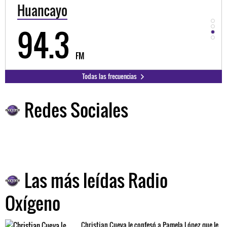
Huancayo
Cu
94.3
8
FM
Todas las frecuencias
Redes Sociales
Las más leídas Radio
Oxígeno
Christian Cueva le confesó a Pamela López que le