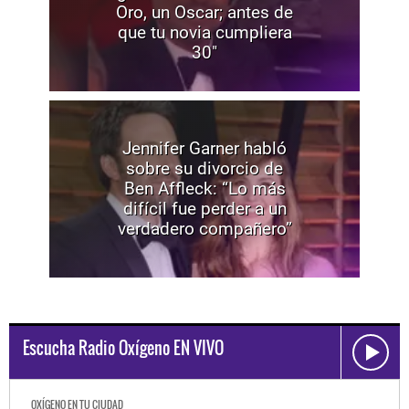
Oro, un Oscar; antes de
que tu novia cumpliera
30"
Jennifer Garner habló
sobre su divorcio de
Ben Affleck: “Lo más
difícil fue perder a un
verdadero compañero”
Escucha Radio Oxígeno EN VIVO
OXÍGENO EN TU CIUDAD
OXÍGEN