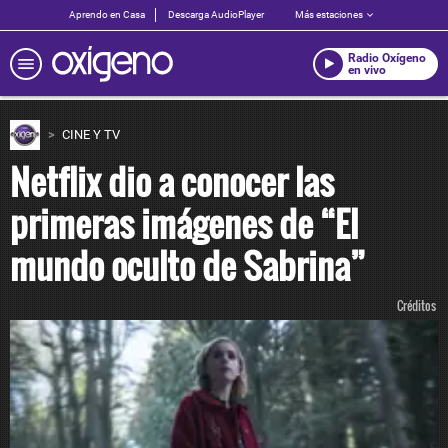
Aprendo en Casa
Descarga AudioPlayer
Más estaciones
Radio Oxígeno
en vivo
CINE Y TV
Netflix dio a conocer las
primeras imágenes de “El
mundo oculto de Sabrina”
Créditos