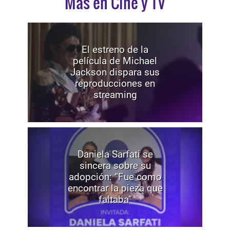
Mas en Cine y TV
El estreno de la
película de Michael
Jackson dispara sus
reproducciones en
streaming
Daniela Sarfati se
sincera sobre su
adopción: “Fue como
encontrar la pieza que
faltaba”