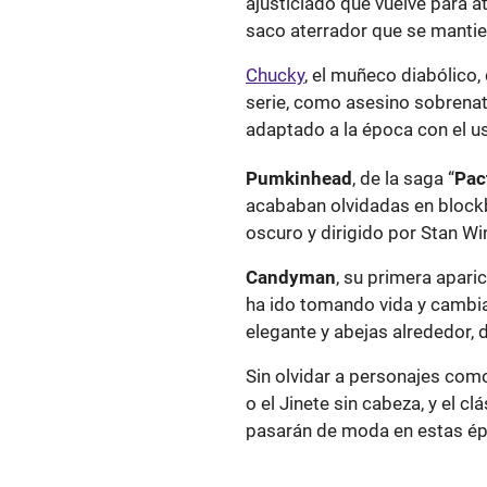
ajusticiado que vuelve para a
saco aterrador que se mantien
Chucky
, el muñeco diabólico
serie, como asesino sobrena
adaptado a la época con el uso
Pumkinhead
, de la saga “
Pac
acababan olvidadas en blockbu
oscuro y dirigido por Stan Wi
Candyman
, su primera apari
ha ido tomando vida y cambian
elegante y abejas alrededor, d
Sin olvidar a personajes com
o el Jinete sin cabeza, y el cl
pasarán de moda en estas épo