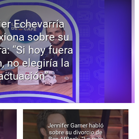
ier Echevarría
exiona sobre su
ra: “Si hoy fuera
, no elegiría la
actuación”
Jennifer Garner habló
sobre su divorcio de