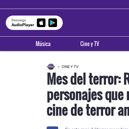
Descarga
AudioPlayer
Música
Cine y TV
CINE Y TV
Mes del terror:
personajes que 
cine de terror a