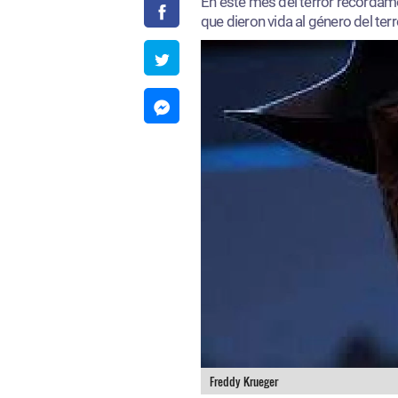
En este mes del terror recorda
que dieron vida al género del ter
Freddy Krueger