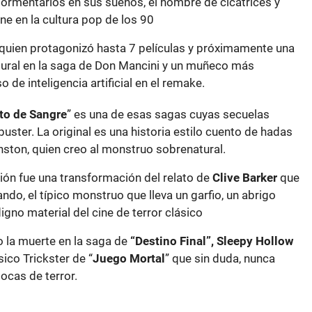
tormentarlos en sus sueños, el hombre de cicatrices y
e en la cultura pop de los 90
, quien protagonizó hasta 7 películas y próximamente una
tural en la saga de Don Mancini y un muñeco más
 de inteligencia artificial en el remake.
to de Sangre
” es una de esas sagas cuyas secuelas
ster. La original es una historia estilo cuento de hadas
nston, quien creo al monstruo sobrenatural.
ción fue una transformación del relato de
Clive Barker
que
do, el típico monstruo que lleva un garfio, un abrigo
igno material del cine de terror clásico
o la muerte en la saga de
“Destino Final”, Sleepy Hollow
ásico Trickster de “
Juego Mortal
” que sin duda, nunca
cas de terror.