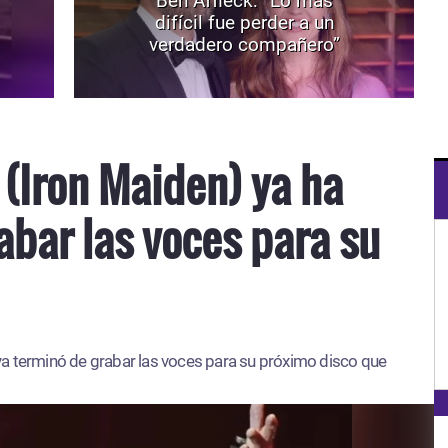
Ben Affleck: “Lo más
difícil fue perder a un
verdadero compañero”
 (Iron Maiden) ya ha
abar las voces para su
ya terminó de grabar las voces para su próximo disco que