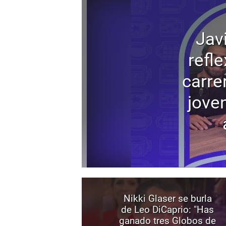
Jav
refl
carre
joven
Nikki Glaser se burla
de Leo DiCaprio: "Has
ganado tres Globos de