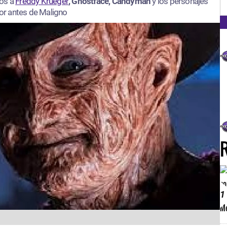
FM
mos a
Freddy Krueger
, Ghostface, Candyman
y los personajes
ror antes de Maligno
1