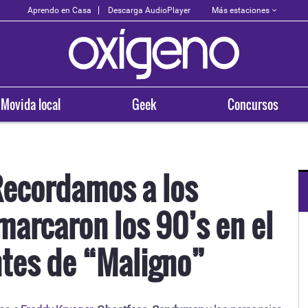
Más estaciones
Aprendo en Casa
Descarga AudioPlayer
Movida local
Geek
Concursos
 Recordamos a los
marcaron los 90’s en el
OXÍGENO EN TU CIUDAD
Arequipa
ntes de “Maligno”
93.5