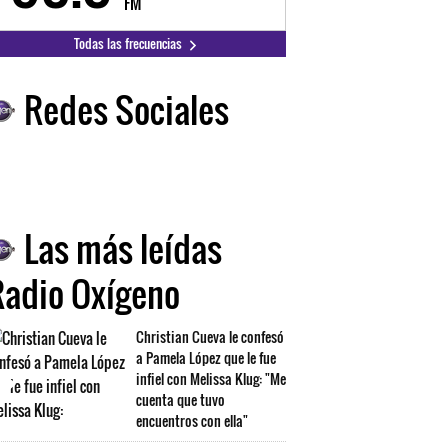
FM
FM
Todas las frecuencias
Redes Sociales
Las más leídas
Radio Oxígeno
Christian Cueva le confesó
a Pamela López que le fue
infiel con Melissa Klug: "Me
cuenta que tuvo
encuentros con ella"