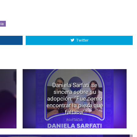
ia
Twitter
Daniela Sarfati se
sincera sobre su
adopción: “Fue como
encontrar la pieza que
faltaba”