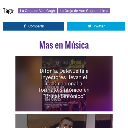
Tags:
La Oreja de Van Gogh
La Oreja de Van Gogh en Lima
Compartir
Twitter
Mas en Música
Difonía, Dalevuelta e
Inyectores llevan el
rock nacional a
formato sinfónico en
“Brutal Sinfónico”