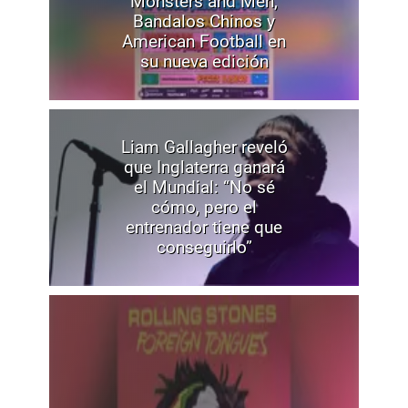
Monsters and Men,
Bandalos Chinos y
American Football en
su nueva edición
Liam Gallagher reveló
que Inglaterra ganará
el Mundial: “No sé
cómo, pero el
entrenador tiene que
conseguirlo”