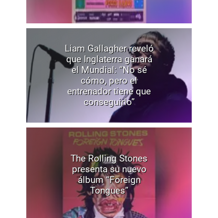
Liam Gallagher reveló
que Inglaterra ganará
el Mundial: “No sé
cómo, pero el
entrenador tiene que
conseguirlo”
The Rolling Stones
presenta su nuevo
álbum “Foreign
Tongues”