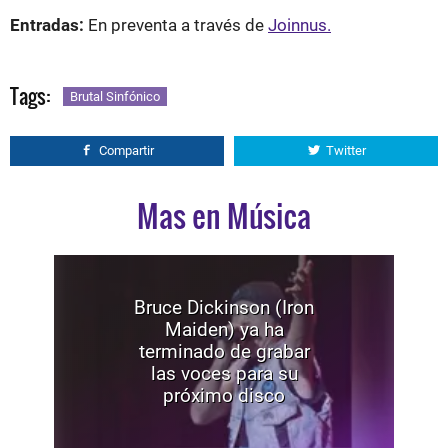
Entradas:
En preventa a través de
Joinnus.
Tags:
Brutal Sinfónico
Compartir
Twitter
Mas en Música
Bruce Dickinson (Iron
Maiden) ya ha
terminado de grabar
las voces para su
próximo disco