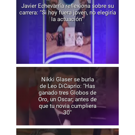
Javier Echevarría reflexiona sobre su
carrera: “Si hoy fuera joven, no elegiría
la actuación”
Nikki Glaser se burla
de Leo DiCaprio: "Has
ganado tres Globos de
Oro, un Oscar; antes de
que tu novia cumpliera
30"