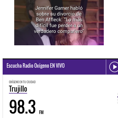
Jennifer Garner habló
sobre su divorcio de
Ben Affleck: “Lo más
difícil fue perder a un
verdadero compañero”
Escucha Radio Oxígeno EN VIVO
OXÍGENO EN TU CIUDAD
Trujillo
98.3
FM