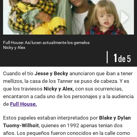
Full House: Así lucen actualmente los gemelos
B
Nicky y Alex
s
1
de 5
Cuando el tío
Jesse y Becky
anunciaron que iban a tener
mellizos, la casa de los Tanner se puso de cabeza. Y es
que los traviesos
Nicky y Alex,
con sus ocurrencias,
encantaron a cada uno de los personajes y a la audiencia
de
Full House.
Estos papeles estaban interpretados por
Blake y Dylan
Tuomy-Wilhoit
, quienes en 1992 apenas tenían dos
años. Los pequeños fueron conocidos en la calle como