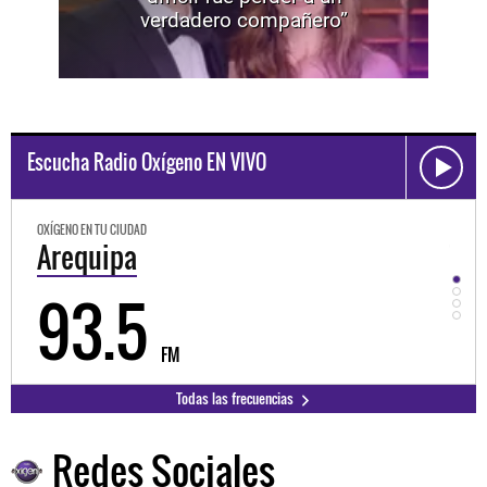
verdadero compañero”
Escucha Radio Oxígeno EN VIVO
OXÍGENO EN TU CIUDAD
OXÍGEN
Arequipa
Tru
93.5
9
FM
Todas las frecuencias
Redes Sociales