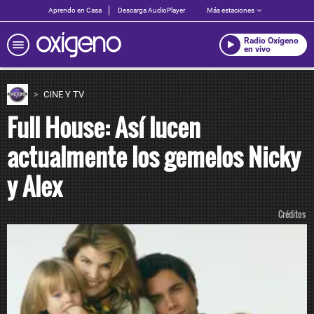
Aprendo en Casa
Descarga AudioPlayer
Más estaciones
Radio Oxígeno
en vivo
CINE Y TV
Full House: Así lucen
actualmente los gemelos Nicky
y Alex
Créditos