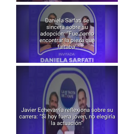
Daniela Sarfati se
sincera sobre su
adopción: “Fue como
encontrar la pieza que
faltaba”
Javier Echevarría reflexiona sobre su
carrera: “Si hoy fuera joven, no elegiría
la actuación”