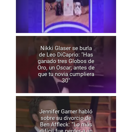
Nikki Glaser se burla
de Leo DiCaprio: "Has
ganado tres Globos de
Oro, un Oscar; antes de
que tu novia cumpliera
30"
Jennifer Garner habló
sobre su divorcio de
Ben Affleck: “Lo más
difícil fue perder a un