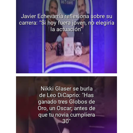
Javier Echevarría reflexiona sobre su
carrera: “Si hoy fuera joven, no elegiría
la actuación”
Nikki Glaser se burla
de Leo DiCaprio: "Has
ganado tres Globos de
Oro, un Oscar; antes de
que tu novia cumpliera
30"