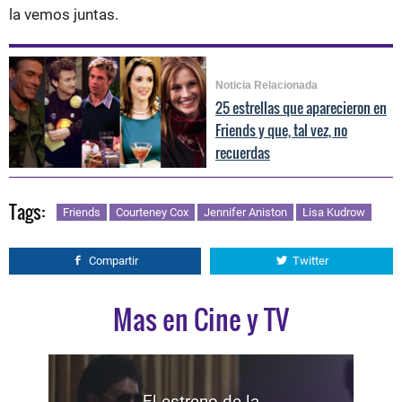
la vemos juntas.
Noticia Relacionada
25 estrellas que aparecieron en
Friends y que, tal vez, no
recuerdas
Tags:
Friends
Courteney Cox
Jennifer Aniston
Lisa Kudrow
Compartir
Twitter
Mas en Cine y TV
El estreno de la