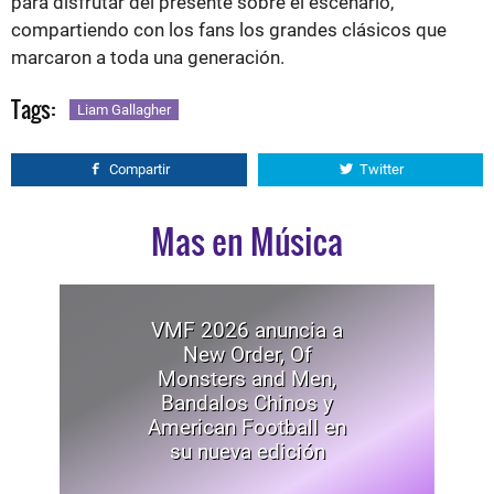
para disfrutar del presente sobre el escenario,
compartiendo con los fans los grandes clásicos que
marcaron a toda una generación.
Tags:
Liam Gallagher
Compartir
Twitter
Mas en Música
VMF 2026 anuncia a
New Order, Of
Monsters and Men,
Bandalos Chinos y
American Football en
su nueva edición