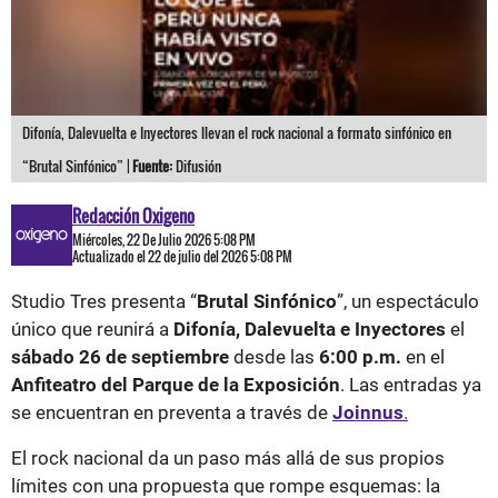
Difonía, Dalevuelta e Inyectores llevan el rock nacional a formato sinfónico en
“Brutal Sinfónico” |
Fuente:
Difusión
Redacción Oxigeno
Miércoles, 22 De Julio 2026 5:08 PM
Actualizado el 22 de julio del 2026 5:08 PM
Studio Tres presenta “
Brutal Sinfónico
”, un espectáculo
único que reunirá a
Difonía, Dalevuelta e Inyectores
el
sábado 26 de septiembre
desde las
6:00 p.m.
en el
Anfiteatro del Parque de la Exposición
. Las entradas ya
se encuentran en preventa a través de
Joinnus
.
El rock nacional da un paso más allá de sus propios
límites con una propuesta que rompe esquemas: la