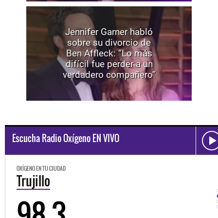
Jennifer Garner habló
sobre su divorcio de
Ben Affleck: “Lo más
difícil fue perder a un
verdadero compañero”
Escucha Radio Oxígeno EN VIVO
OXÍGENO EN TU CIUDAD
Trujillo
98.3