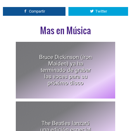
Compartir
Twitter
Mas en Música
Bruce Dickinson (Iron
Maiden) ya ha
terminado de grabar
las voces para su
próximo disco
The Beatles lanzará
una edición especial