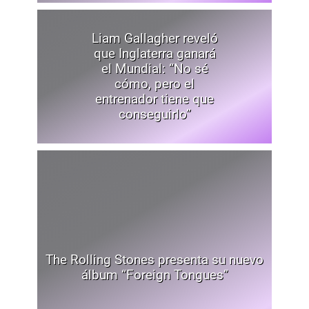
Liam Gallagher reveló
que Inglaterra ganará
el Mundial: “No sé
cómo, pero el
entrenador tiene que
conseguirlo”
The Rolling Stones presenta su nuevo
álbum “Foreign Tongues”