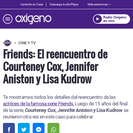
Aprendo en Casa
Descarga AudioPlayer
Más estaciones
Radio Oxígeno
en vivo
CINE Y TV
Friends: El reencuentro de
Courteney Cox, Jennifer
Aniston y Lisa Kudrow
Te mostramos todos los detalles del reencuentro de las
actrices de la famosa serie Friends.
Luego de 15 años del final
de la serie,
Courteney Cox, Jennifer Aniston y Lisa Kudrow
se
reunieron otra vez en este caso para celebrar.