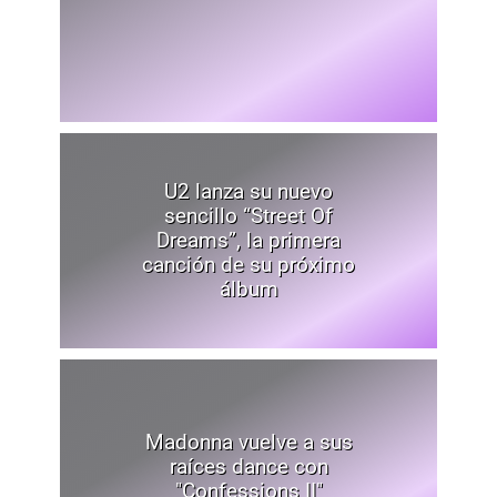
U2 lanza su nuevo
sencillo “Street Of
Dreams”, la primera
canción de su próximo
álbum
Madonna vuelve a sus
raíces dance con
"Confessions II"