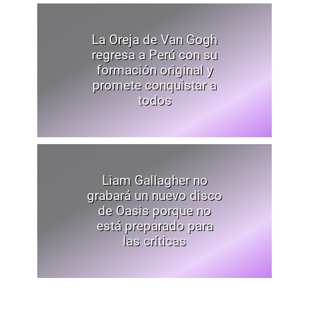
La Oreja de Van Gogh
regresa a Perú con su
formación original y
promete conquistar a
todos
Liam Gallagher no
grabará un nuevo disco
de Oasis porque no
está preparado para
las críticas