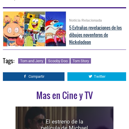
Noticia Relacionada
5 Extrañas revelaciones de los
dibujos noventeros de
Nickelodeon
Tags:
Tom and Jerry
Scooby Doo
Tom Story
Compartir
Twitter
Mas en Cine y TV
El estreno de la
película de Michael