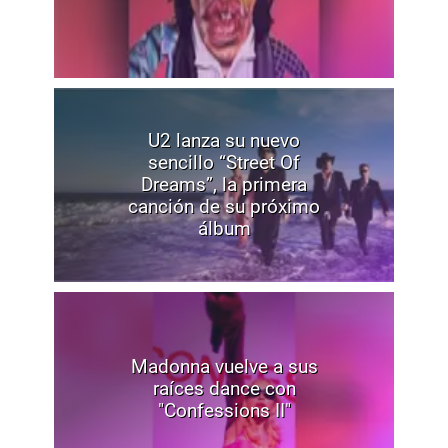
U2 lanza su nuevo
sencillo “Street Of
Dreams”, la primera
canción de su próximo
álbum
Madonna vuelve a sus
raíces dance con
"Confessions II"