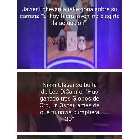
Javier Echevarría reflexiona sobre su
carrera: “Si hoy fuera joven, no elegiría
la actuación”
Nikki Glaser se burla
de Leo DiCaprio: "Has
ganado tres Globos de
Oro, un Oscar; antes de
que tu novia cumpliera
30"