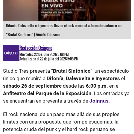
Difonía, Dalevuelta e Inyectores llevan el rock nacional a formato sinfónico en
“Brutal Sinfónico” |
Fuente:
Difusión
Redacción Oxigeno
Miércoles, 22 De Julio 2026 5:08 PM
Actualizado el 22 de julio del 2026 5:08 PM
Studio Tres presenta “
Brutal Sinfónico
”, un espectáculo
único que reunirá a
Difonía, Dalevuelta e Inyectores
el
sábado 26 de septiembre
desde las
6:00 p.m.
en el
Anfiteatro del Parque de la Exposición
. Las entradas ya
se encuentran en preventa a través de
Joinnus
.
El rock nacional da un paso más allá de sus propios
límites con una propuesta que rompe esquemas: la
potencia cruda del punk y el hard rock peruano se