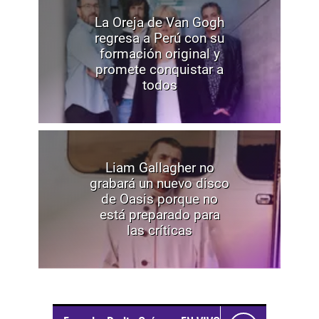
La Oreja de Van Gogh
regresa a Perú con su
formación original y
promete conquistar a
todos
Liam Gallagher no
grabará un nuevo disco
de Oasis porque no
está preparado para
las críticas