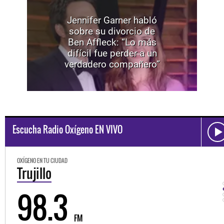
Jennifer Garner habló
sobre su divorcio de
Ben Affleck: “Lo más
difícil fue perder a un
verdadero compañero”
Escucha Radio Oxígeno EN VIVO
OXÍGENO EN TU CIUDAD
Trujillo
98.3
FM