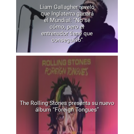
Liam Gallagher reveló
que Inglaterra ganará
el Mundial: “No sé
cómo, pero el
entrenador tiene que
conseguirlo”
The Rolling Stones presenta su nuevo
álbum “Foreign Tongues”