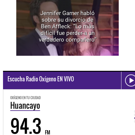
Jennifer Garner habló
sobre su divorcio de
Ben Affleck: “Lo más
difícil fue perder a un
verdadero compañero”
Escucha Radio Oxígeno EN VIVO
OXÍGENO EN TU CIUDAD
Huancayo
94.3
FM