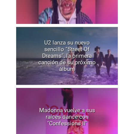
U2 lanza su nuevo
sencillo “Street Of
Dreams”, la primera
canción de su próximo
álbum
Madonna vuelve a sus
raíces dance con
"Confessions II"