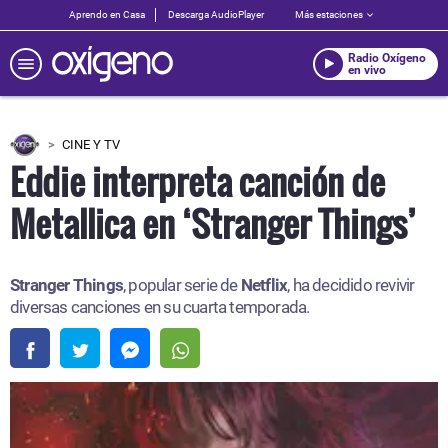
Aprendo en Casa
Descarga AudioPlayer
Más estaciones
Radio Oxígeno
en vivo
CINE Y TV
Eddie interpreta canción de
Metallica en ‘Stranger Things’
Stranger Things
, popular serie de
Netflix
, ha decidido revivir
diversas canciones en su cuarta temporada.