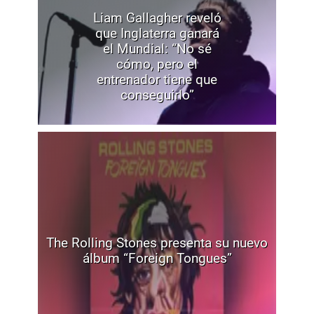
Liam Gallagher reveló
que Inglaterra ganará
el Mundial: “No sé
cómo, pero el
entrenador tiene que
conseguirlo”
The Rolling Stones presenta su nuevo
álbum “Foreign Tongues”