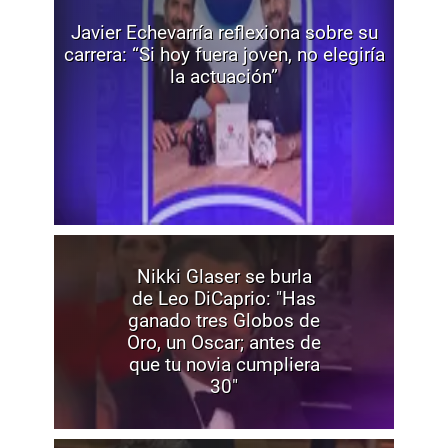
Javier Echevarría reflexiona sobre su
carrera: “Si hoy fuera joven, no elegiría
la actuación”
Nikki Glaser se burla
de Leo DiCaprio: "Has
ganado tres Globos de
Oro, un Oscar; antes de
que tu novia cumpliera
30"