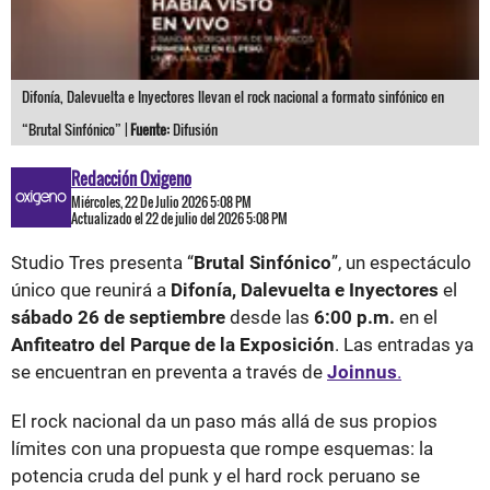
Difonía, Dalevuelta e Inyectores llevan el rock nacional a formato sinfónico en
“Brutal Sinfónico” |
Fuente:
Difusión
Redacción Oxigeno
Miércoles, 22 De Julio 2026 5:08 PM
Actualizado el 22 de julio del 2026 5:08 PM
Studio Tres presenta “
Brutal Sinfónico
”, un espectáculo
único que reunirá a
Difonía, Dalevuelta e Inyectores
el
sábado 26 de septiembre
desde las
6:00 p.m.
en el
Anfiteatro del Parque de la Exposición
. Las entradas ya
se encuentran en preventa a través de
Joinnus
.
El rock nacional da un paso más allá de sus propios
límites con una propuesta que rompe esquemas: la
potencia cruda del punk y el hard rock peruano se