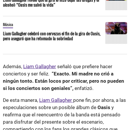
alcohol: “Oasis me salvó la vida”
Música
Liam Gallagher celebró con cervezas el fin de la gira de Oasis,
pero aseguró que ha retomado la sobriedad
Además,
Liam Gallagher
señaló que prefiere hacer
conciertos y ser feliz.
“Exacto. Mi madre no crió a
ningún tonto. Están locos por criticar, pero no pueden
si los conciertos son geniales”,
enfatizó.
De esta manera,
Liam Gallagher
pone fin, por ahora, a las
especulaciones sobre un posible álbum de
Oasis
y
reafirma que el reencuentro de la banda está pensado
para disfrutar del presente sobre el escenario,
compartiendo con los fans los grandes clásicos que