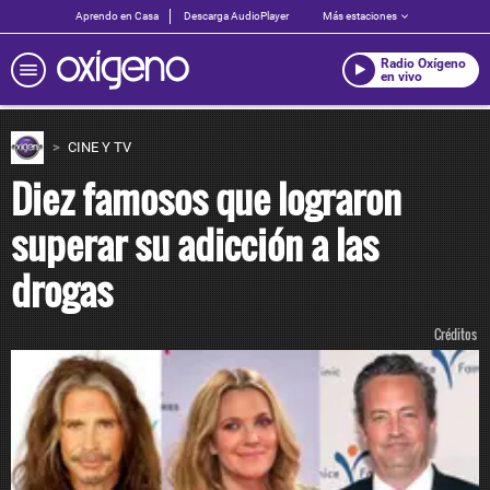
Aprendo en Casa
Descarga AudioPlayer
Más estaciones
Radio Oxígeno
en vivo
CINE Y TV
Diez famosos que lograron
superar su adicción a las
drogas
Créditos