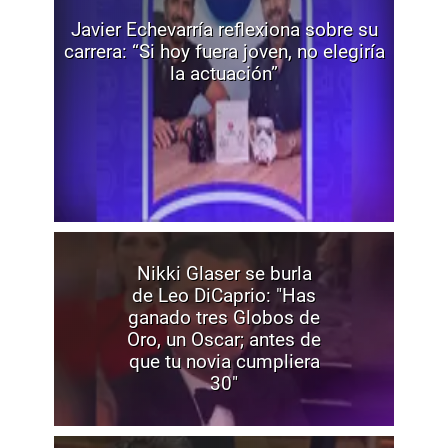
Javier Echevarría reflexiona sobre su
carrera: “Si hoy fuera joven, no elegiría
la actuación”
Nikki Glaser se burla
de Leo DiCaprio: "Has
ganado tres Globos de
Oro, un Oscar; antes de
que tu novia cumpliera
30"