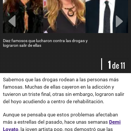
Diez famosos que lucharon contra las drogas y
M
lograron salir de ellas
s
a
m
d
1
de 11
Sabemos que las drogas rodean a las personas más
famosas. Muchas de ellas cayeron en la adicción y
tuvieron un triste final, otras sin embargo, lograron salir
del hoyo acudiendo a centro de rehabilitación.
Aunque se pensaba que estos problemas afectaban
más a estrellas del pasado, hace unas semanas
Demi
Lovato
, la joven artista pop, nos demostró que las