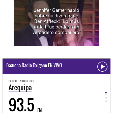
Jennifer Garner habló
sobre su divorcio de
Ben Affleck: “Lo más
difícil fue perder a un
verdadero compañero”
Escucha Radio Oxígeno EN VIVO
OXÍGENO EN TU CIUDAD
OXÍGE
Trujillo
Hu
98.3
9
FM