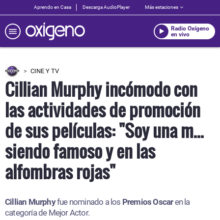
Aprendo en Casa
Descarga AudioPlayer
Más estaciones
Radio Oxígeno
en vivo
CINE Y TV
Cillian Murphy incómodo con
las actividades de promoción
de sus películas: "Soy una m...
siendo famoso y en las
alfombras rojas"
Cillian Murphy
fue nominado a los
Premios Oscar
en la
categoría de
Mejor Actor.