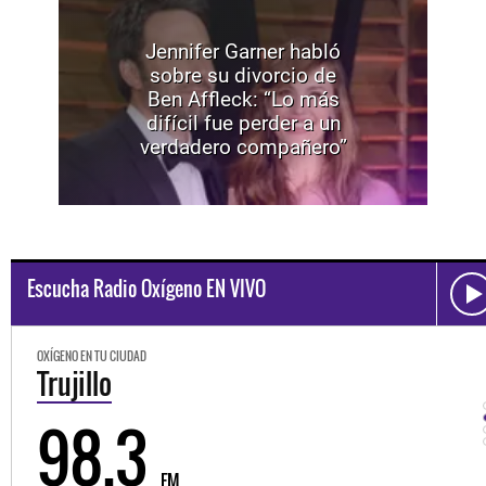
Jennifer Garner habló
sobre su divorcio de
Ben Affleck: “Lo más
difícil fue perder a un
verdadero compañero”
Escucha Radio Oxígeno EN VIVO
OXÍGENO EN TU CIUDAD
Trujillo
98.3
FM