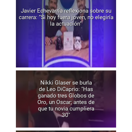
Javier Echevarría reflexiona sobre su
carrera: “Si hoy fuera joven, no elegiría
la actuación”
Nikki Glaser se burla
de Leo DiCaprio: "Has
ganado tres Globos de
Oro, un Oscar; antes de
que tu novia cumpliera
30"