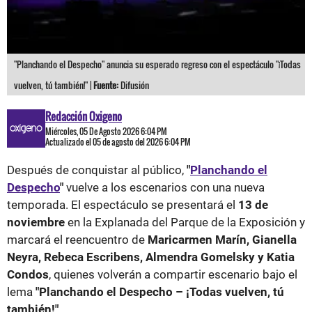
"Planchando el Despecho" anuncia su esperado regreso con el espectáculo "¡Todas
vuelven, tú también!" |
Fuente:
Difusión
Redacción Oxigeno
Miércoles, 05 De Agosto 2026 6:04 PM
Actualizado el 05 de agosto del 2026 6:04 PM
Después de conquistar al público,
"
Planchando el
Despecho
"
vuelve a los escenarios con una nueva
temporada. El espectáculo se presentará el
13 de
noviembre
en la Explanada del Parque de la Exposición y
marcará el reencuentro de
Maricarmen Marín, Gianella
Neyra, Rebeca Escribens, Almendra Gomelsky y Katia
Condos
, quienes volverán a compartir escenario bajo el
lema
"Planchando el Despecho – ¡Todas vuelven, tú
también!"
.