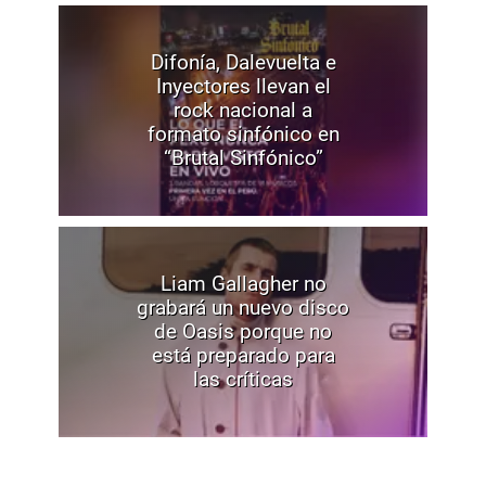
Difonía, Dalevuelta e
Inyectores llevan el
rock nacional a
formato sinfónico en
“Brutal Sinfónico”
Liam Gallagher no
grabará un nuevo disco
de Oasis porque no
está preparado para
las críticas