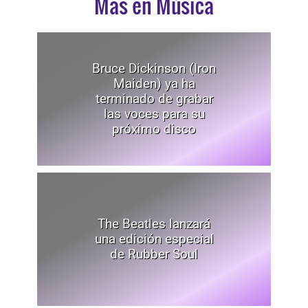
Mas en Música
Bruce Dickinson (Iron
Maiden) ya ha
terminado de grabar
las voces para su
próximo disco
The Beatles lanzará
una edición especial
de Rubber Soul