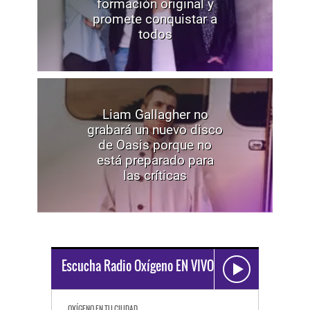
formación original y
promete conquistar a
todos
Liam Gallagher no
grabará un nuevo disco
de Oasis porque no
está preparado para
las críticas
Escucha Radio Oxígeno EN VIVO
OXÍGENO EN TU CIUDAD