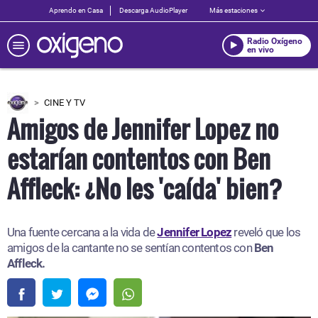
Aprendo en Casa
Descarga AudioPlayer
Más estaciones
Radio Oxígeno
en vivo
CINE Y TV
Amigos de Jennifer Lopez no
estarían contentos con Ben
Affleck: ¿No les 'caída' bien?
Una fuente cercana a la vida de
Jennifer Lopez
reveló que los
amigos de la cantante no se sentían contentos con
Ben
Affleck.