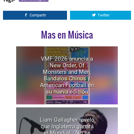
Compartir
Twitter
Mas en Música
VMF 2026 anuncia a
New Order, Of
Monsters and Men,
Bandalos Chinos y
American Football en
su nueva edición
Liam Gallagher reveló
que Inglaterra ganará
el Mundial: “No sé